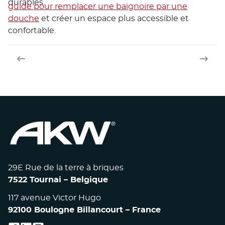
durables.
guide pour remplacer une baignoire par une
douche
et créer un espace plus accessible et
confortable.
Article précédent
Article s
29E Rue de la terre à briques
7522 Tournai – Belgique
117 avenue Victor Hugo
92100 Boulogne Billancourt – France