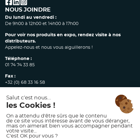
facebook
linkedin
instagram
NOUS JOINDRE
Du lundi au vendredi :
De 9h00 à 12h00 et 14h00 à 17h00
Pour voir nos produits en expo, rendez visite à nos
distributeurs.
Appelez-nous et nous vous aiguillerons !
Téléphone :
01 74 74 33 85
Fax :
+32 (0) 68 33 16 58
E-mail :
commandes@akw-medicare.com
© 2026 AKW INTERNATIONAL
MENTIONS LÉGALES