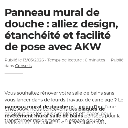
Panneau mural de
douche : alliez design,
étanchéité et facilité
de pose avec AKW
Publié le
13/03/2026
· Temps de lecture : 6 minutes
·
Publié
dans
Conseils
Vous souhaitez rénover votre salle de bains sans
vous lancer dans de lourds travaux de carrelage ? Le
panneau mural de douche
est aujourd’hui l’une
Chez AKW, nous concevons des
plaques de
des solutions les plus simples et efficaces pour
revêtement mural salle de bains
pensées pour la
transformer rapidement un espace douche.
rénovation, la durabilité et l’accessibilité. Nos