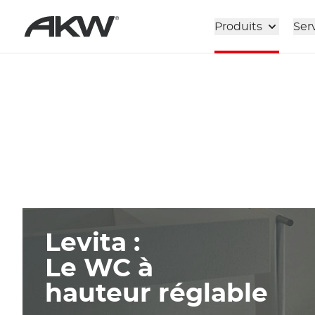
Passer au contenu principal
Produits
Ser
Levita :
Le WC à
hauteur réglable