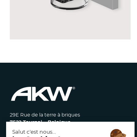
ACCESSOIRES ONYX
29E Rue de la terre à briques
7522 Tournai – Belgique
117 avenue Victor Hugo