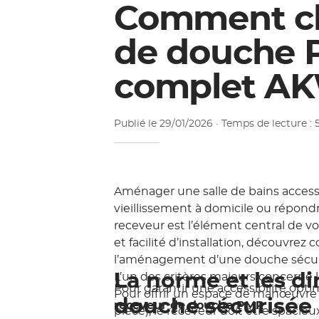
Comment ch
de douche 
complet A
Publié le
29/01/2026
· Temps de lecture :
Aménager une salle de bains accessib
vieillissement à domicile ou répondr
receveur est l’élément central de v
et facilité d’installation, découvre
l’aménagement d’une douche sécuris
La norme et les di
L’un des critères majeurs concerne 
Pour garantir une accessibilité optim
Pour offrir un espace de manœuvre 
douche sécurisée
receveur de douche PMR
.
pièce), le receveur doit être spac