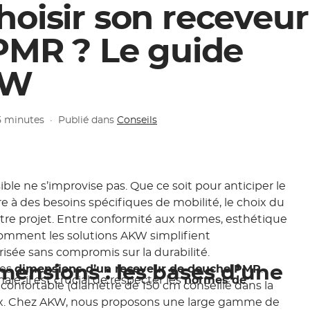
oisir son receveur
PMR ? Le guide
KW
 5 minutes
·
Publié dans
Conseils
le ne s’improvise pas. Que ce soit pour anticiper le
e à des besoins spécifiques de mobilité, le choix du
otre projet. Entre conformité aux normes, esthétique
z comment les solutions AKW simplifient
ée sans compromis sur la durabilité.
mensions : les bases d’une
les
dimensions d’un receveur de douche PMR
.
ale, il est crucial de respecter les
normes de
confortable (diamètre de 150 cm conseillé dans la
ieux. Chez AKW, nous proposons une large gamme de