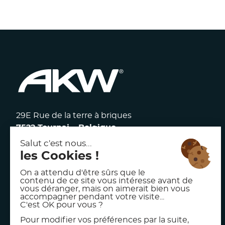
29E Rue de la terre à briques
7522 Tournai – Belgique
117 avenue Victor Hugo
92100 Boulogne Billancourt – France
facebook
linkedin
instagram