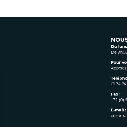
NOUS
Du lund
De 9h00
Pour vo
Appelez-
Télépho
01 74 74
Fax :
+32 (0) 
E-mail :
comman