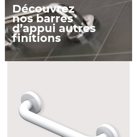
Découvrez
nos barres
d’appui autres
finitions