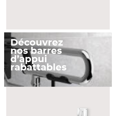
CHROME
Découvrez
nos barres
d’appui
rabattables