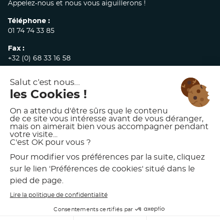
Appelez-nous et nous vous aiguillerons !
Téléphone :
01 74 74 33 85
Fax :
+32 (0) 68 33 16 58
E-mail :
commandes@akw-medicare.com
© 2026 AKW INTERNATIONAL
MENTIONS LÉGALES
POLITIQUE DE CONFIDENTIALITÉ
CONDITIONS GÉNÉRALES DE VENTE
CHARTE D’UTILISATION DES VISUELS AKW
PRÉFÉRENCES DE COOKIES
DÉVELOPPÉ PAR
MEDIAKOD