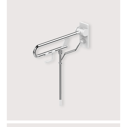
CHROMÉE – PIED RÉGLABLE
RUGAO BLANC