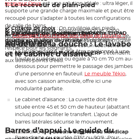
receveur Onyx
est une solution idéale : ultra léger, il
1. Le receveur de plain-pied
supporte une grande charge maximale et peut être
recoupé pour s’adapter à toutes les configurations
de salle de bains.
✔️ Critères de choix
: On privilégie des pieds
✔️ Confort maximal
: Nos séries 2000 et 4000
2. Le siège de douche : un
Qu’il s’agisse d’une
✔️ Optimisation
: Une
douche en EHPAD
chaise de douche EHPAD
ou d’une
réglables ou ajustables pour s’adapter à la taille de
👉
Comment bien choisir son siège de douche ?
proposent des assises pleines avec coussins, alliant
douche en maison de retraite
mobile ou un siège mural permet de libérer
, l’assise est cruciale.
indispensable
l’usager.
Au-delà de la douche : Le lavabo
design et bien-être.
Une salle de bains accessible est un tout cohérent.
l’espace pour les soignants.
Le lavabo adapté
: Il doit être positionné à une
et le cabinet d’aisance
Les
normes douches handicapés ERP
s’étendent
hauteur supérieure ou égale à 70 cm 70 cm au-
aux autres points d’eau.
dessous pour permettre le passage des jambes
d’une personne en fauteuil.
Le meuble Tékio
,
avec son caisson amovible, offre ici une
modularité parfaite.
Le cabinet d’aisance
: La cuvette doit être
située entre 45 et 50 cm de hauteur (abattant
inclus) pour faciliter le transfert. L’ajout de
barres latérales sécurise le mouvement.
Barres d’appui : Le guide du
L’installation d’une
douche adaptée au handicap
Barre droite ou coudée (135° ou 90°)
: Pour