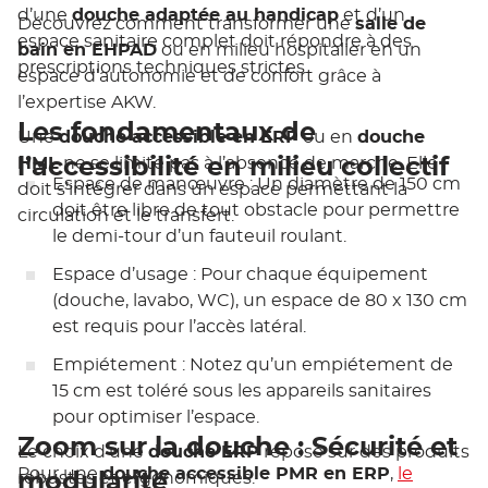
d’une
douche adaptée au handicap
et d’un
Découvrez comment transformer une
salle de
espace sanitaire complet doit répondre à des
bain en EHPAD
ou en milieu hospitalier en un
prescriptions techniques strictes.
espace d’autonomie et de confort grâce à
l’expertise AKW.
Les fondamentaux de
Une
douche accessible en ERP
ou en
douche
l’accessibilité en milieu collectif
HML
ne se limite pas à l’absence de marche. Elle
Espace de manœuvre
: Un diamètre de 150 cm
doit s’intégrer dans un espace permettant la
doit être libre de tout obstacle pour permettre
circulation et le transfert.
le demi-tour d’un fauteuil roulant.
Espace d’usage
: Pour chaque équipement
(douche, lavabo, WC), un espace de 80 x 130 cm
est requis pour l’accès latéral.
Empiétement
: Notez qu’un empiétement de
15 cm est toléré sous les appareils sanitaires
pour optimiser l’espace.
Zoom sur la douche : Sécurité et
Le choix d’une
douche ERP
repose sur des produits
Pour une
douche accessible PMR en ERP
,
le
modularité
robustes et ergonomiques.