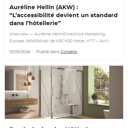
Lire l'article
Auréline Hellin (AKW) :
“L’accessibilité devient un standard
dans l’hôtellerie”
Interview — Auréline HellinDirectrice Marketing
Europe, AKWExtrait de ARCH30 Hotel, n°17 – Avril
2026 ❓ AKW est historiquement très liée au secteur
12/05/2026
·
Publié dans
Conseils
sanitaire et médico-social. Quelle opportunité avez-
vous identifiée dans l’hôtellerie ? Le vieillissement de
la population, …
Lire l'article