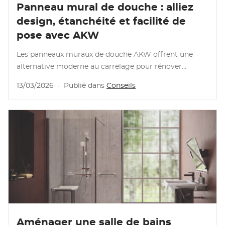
Lire l'article
Panneau mural de douche : alliez
design, étanchéité et facilité de
pose avec AKW
Les panneaux muraux de douche AKW offrent une
alternative moderne au carrelage pour rénover
facilement votre salle de bains. Étanches, résistants et
13/03/2026
·
Publié dans
Conseils
simples à installer, ils permettent de transformer
rapidement votre espace de douche tout …
Lire l'article
Aménager une salle de bains