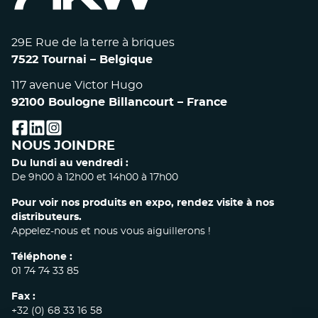
29E Rue de la terre à briques
7522 Tournai – Belgique
117 avenue Victor Hugo
92100 Boulogne Billancourt – France
facebook
linkedin
instagram
NOUS JOINDRE
Du lundi au vendredi :
De 9h00 à 12h00 et 14h00 à 17h00
Pour voir nos produits en expo, rendez visite à nos
distributeurs.
Appelez-nous et nous vous aiguillerons !
Téléphone :
01 74 74 33 85
Fax :
+32 (0) 68 33 16 58