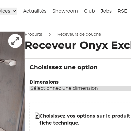
vices
Actualités
Showroom
Club
Jobs
RSE
Produits
Receveurs de douche
Receveur Onyx Excl
Afficher l'image en pleine écran
Choisissez une option
Dimensions
Choisissez vos options sur le produit
fiche technique.