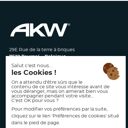
29E Rue de la terre à briques
7522 Tournai – Belgique
117 avenue Victor Hugo
92100 Boulogne Billancourt – France
facebook
linkedin
instagram