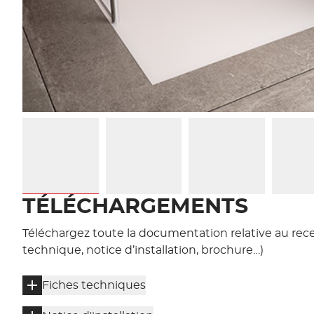
Afficher l'image
Afficher l'image
Afficher l'image
TÉLÉCHARGEMENTS
Téléchargez toute la documentation relative au rece
technique, notice d’installation, brochure…)
Fiches techniques