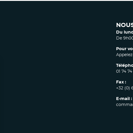
NOUS
Du lund
De 9h00
Pour vo
Appelez-
Télépho
01 74 74
Fax :
+32 (0) 
E-mail :
comman