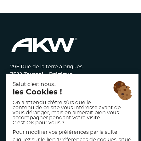
29E Rue de la terre à briques
7522 Tournai – Belgique
117 avenue Victor Hugo
92100 Boulogne Billancourt – France
facebook
linkedin
instagram