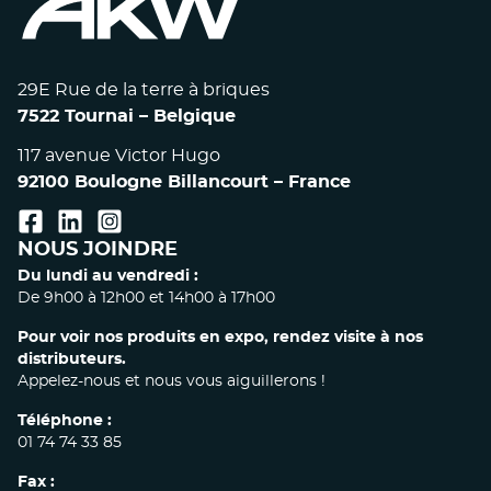
29E Rue de la terre à briques
7522 Tournai – Belgique
117 avenue Victor Hugo
92100 Boulogne Billancourt – France
facebook
linkedin
instagram
NOUS JOINDRE
Du lundi au vendredi :
De 9h00 à 12h00 et 14h00 à 17h00
Pour voir nos produits en expo, rendez visite à nos
distributeurs.
Appelez-nous et nous vous aiguillerons !
Téléphone :
01 74 74 33 85
Fax :