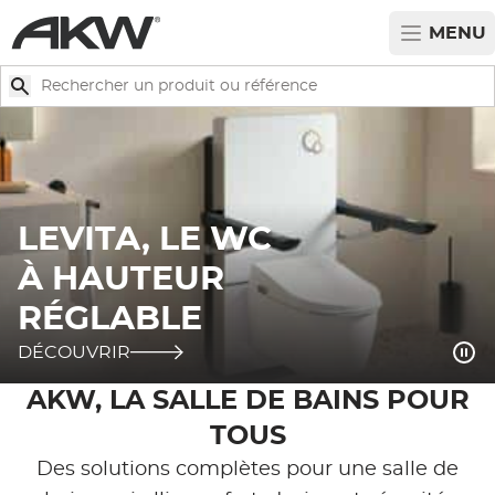
Passer au contenu principal
MENU
Rechercher
Rechercher
NOUVEAU :
LEVITA, LE WC
LE CATALOGUE
À HAUTEUR
LA PAROI MOVÉO
2026 !
RÉGLABLE
Met
DÉCOUVREZ NOTRE PRODUIT
DÉCOUVRIR
DÉCOUVRIR
DÉCOUVREZ LE
DÉCOUVREZ NOS PRODUITS
DÉCOUVREZ LA GAMME
DÉCOUVREZ NOTRE PRODUIT
DÉCOUVREZ LA GAMME
DÉCOUVREZ LA GAMME
DÉCOUVREZ NOS SOLUTIONS ÉLIGIBLES!
DÉCOUVREZ NOTRE PRODUIT
DÉCOUVRIR
AKW, LA SALLE DE BAINS POUR
TOUS
Des solutions complètes pour une salle de