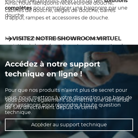
Plus que des produits, AKW conçoit des
solutions
Ainsi, nous fabriquons receveurs de douche,
complètes
pour remplacer une baignoire par une
cabines de douche, sièges de douche, barres
douche.
d’appui, rampes et accessoires de douche.
Nos solutions sont idéales dans le cadre du
VISITEZ NOTRE SHOWROOM VIRTUEL
maintien à domicile mais sont aussi prescrites dans
Pour plonger dans
notre univers,
les collectivités où nous équipons hôpitaux, Ehpad,
logements collectifs, …
Accédez à notre support
technique en ligne !
Pour que nos produits n’aient plus de secret pour
vous, nous mettons à votre disposition une base de
Vous pouvez également soumettre une demande
connaissances pour répondre à toute question
de SAV directement depuis ce centre.
technique.
Accéder au support technique