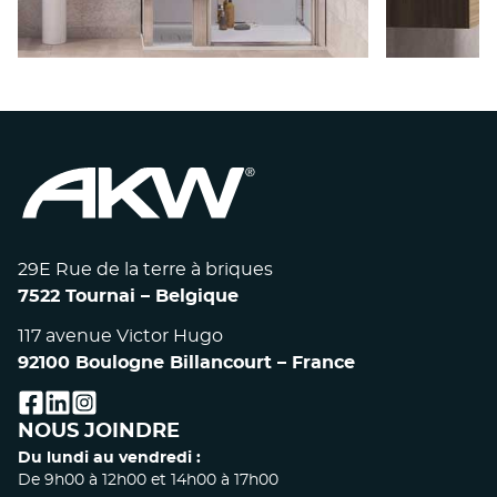
ESPACE DE DOUCHE ONYX -
ESPACE
PORTE CLASSIQUE
POR
29E Rue de la terre à briques
7522 Tournai – Belgique
117 avenue Victor Hugo
92100 Boulogne Billancourt – France
facebook
linkedin
instagram
NOUS JOINDRE
Du lundi au vendredi :
De 9h00 à 12h00 et 14h00 à 17h00