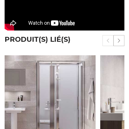
PRODUIT(S) LIÉ(S)
Afficher 
Affi