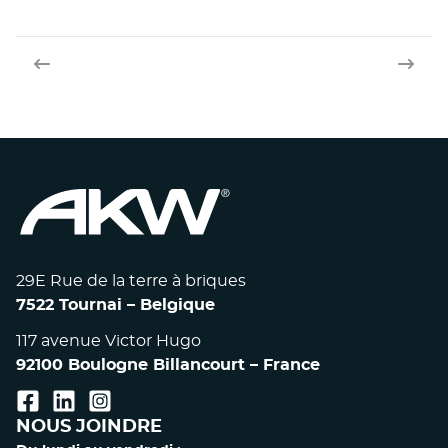
Article précédent
Article
29E Rue de la terre à briques
7522 Tournai – Belgique
117 avenue Victor Hugo
92100 Boulogne Billancourt – France
facebook
linkedin
instagram
NOUS JOINDRE