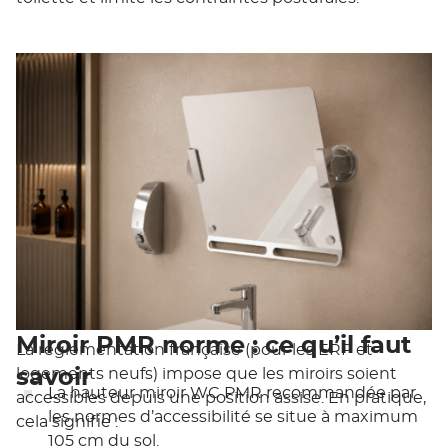
Miroir PMR norme : ce qu’il faut
La réglementation française (pour les ERP et
savoir
logements neufs) impose que les miroirs soient
La hauteur miroir WC PMR
recommandée par
accessibles depuis une position assise. En pratique,
les normes d’accessibilité se situe à maximum
cela signifie :
105 cm du sol.