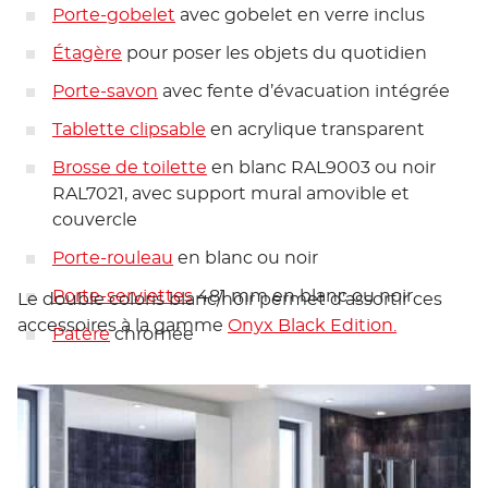
Porte-gobelet
avec gobelet en verre inclus
Étagère
pour poser les objets du quotidien
Porte-savon
avec fente d’évacuation intégrée
Tablette clipsable
en acrylique transparent
Brosse de toilette
en blanc RAL9003 ou noir
RAL7021, avec support mural amovible et
couvercle
Porte-rouleau
en blanc ou noir
Porte-serviettes
481 mm en blanc ou noir
Le double coloris blanc/noir permet d’assortir ces
accessoires à la gamme
Onyx Black Edition.
Patère
chromée