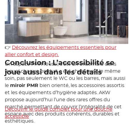
👉
Découvrez les équipements essentiels pour
allier confort et design.
Conclusion
: L’accessibilité se
Un espace PMR réussi, c’est un ensemble dans
joue aussi dans les détails
lequel chaque produit a été choisi avec le même
soin, pas seulement le WC ou les barres, mais aussi
le
miroir PMR
bien orienté, les accessoires assortis
et les équipements d’hygiène adaptés. AKW
propose aujourd’hui l’une des rares offres du
marché permettant de couvrir l’intégralité de cet
Découvrir le guide complet pour une douche
espace avec des produits cohérents, durables et
accessible
esthétiques.