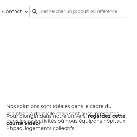
Rechercher
Contact
Rechercher
Nos solutions sont idéales dans le cadre du
maintien à domicile mais sont aussi prescrites
Pour plonger dans notre univers,
regardez cette
dans les collectivités où nous équipons hôpitaux,
courte vidéo!
Ehpad, logements collectifs, …