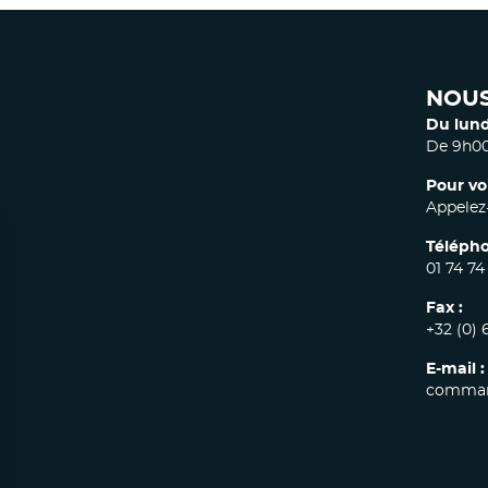
NOUS
Du lund
De 9h00
Pour vo
Appelez-
Télépho
01 74 74
Fax :
+32 (0) 
E-mail :
comman