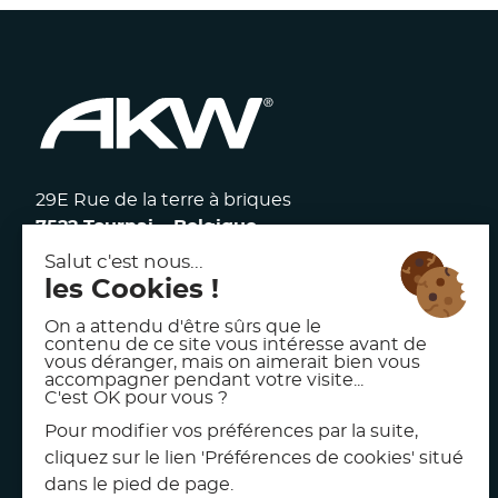
29E Rue de la terre à briques
7522 Tournai – Belgique
117 avenue Victor Hugo
92100 Boulogne Billancourt – France
facebook
linkedin
instagram