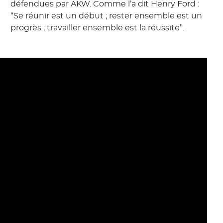
défendues par AKW. Comme l’a dit Henry Ford :
“Se réunir est un début ; rester ensemble est un
progrès ; travailler ensemble est la réussite”.