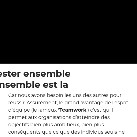
rester ensemble
ensemble est la
Car nous avons besoin les uns des autres pour
réussir. Assurément, le grand avantage de l’esprit
d’équipe (le fameux
‘Teamwork
’) c’est qu’il
permet aux organisations d’atteindre des
objectifs bien plus ambitieux, bien plus
conséquents que ce que des individus seuls ne