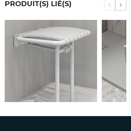
PRODUIT(S) LIÉ(S)
Afficher 
Affi
SIÈGE BAMA
T