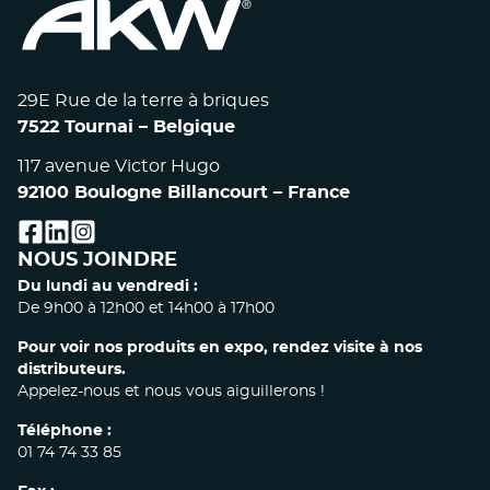
29E Rue de la terre à briques
7522 Tournai – Belgique
117 avenue Victor Hugo
92100 Boulogne Billancourt – France
facebook
linkedin
instagram
NOUS JOINDRE
Du lundi au vendredi :
De 9h00 à 12h00 et 14h00 à 17h00
Pour voir nos produits en expo, rendez visite à nos
distributeurs.
Appelez-nous et nous vous aiguillerons !
Téléphone :
01 74 74 33 85