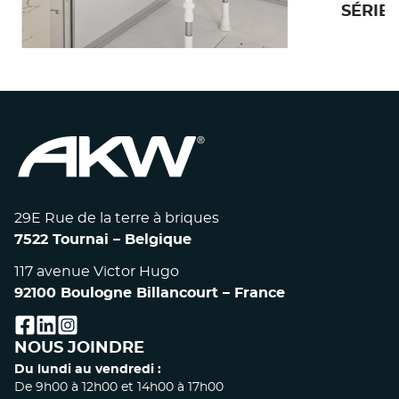
SÉRIE 2000 - REMBOURRÉ
SÉRIE
COMPACT
29E Rue de la terre à briques
7522 Tournai – Belgique
117 avenue Victor Hugo
92100 Boulogne Billancourt – France
facebook
linkedin
instagram
NOUS JOINDRE
Du lundi au vendredi :
De 9h00 à 12h00 et 14h00 à 17h00