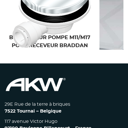
BONDE POUR POMPE M11/M17
REC
POUR RECEVEUR BRADDAN
29E Rue de la terre à briques
7522 Tournai – Belgique
117 avenue Victor Hugo