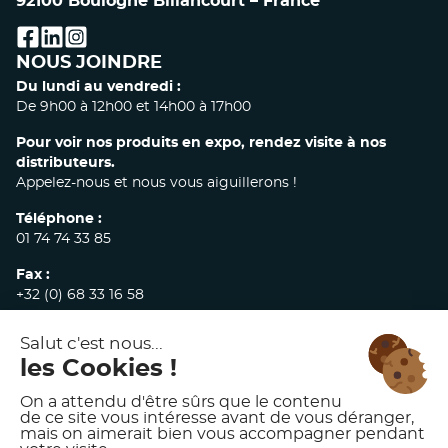
92100 Boulogne Billancourt – France
facebook
linkedin
instagram
NOUS JOINDRE
Du lundi au vendredi :
De 9h00 à 12h00 et 14h00 à 17h00
Pour voir nos produits en expo, rendez visite à nos
distributeurs.
Appelez-nous et nous vous aiguillerons !
Téléphone :
01 74 74 33 85
Fax :
+32 (0) 68 33 16 58
E-mail :
commandes@akw-medicare.com
© 2026 AKW INTERNATIONAL