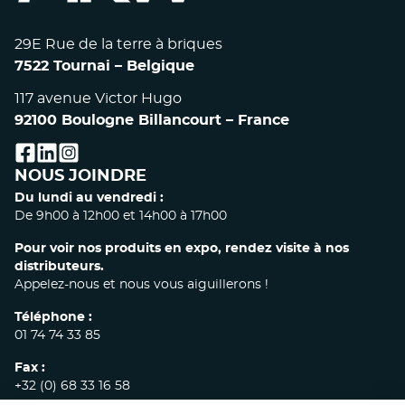
29E Rue de la terre à briques
7522 Tournai – Belgique
117 avenue Victor Hugo
92100 Boulogne Billancourt – France
facebook
linkedin
instagram
NOUS JOINDRE
Du lundi au vendredi :
De 9h00 à 12h00 et 14h00 à 17h00
Pour voir nos produits en expo, rendez visite à nos
distributeurs.
Appelez-nous et nous vous aiguillerons !
Téléphone :
01 74 74 33 85
Fax :
+32 (0) 68 33 16 58