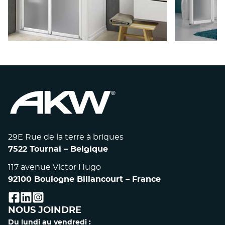
CABINE ACCESS - RECEVEUR
CABINE
BRADDAN
29E Rue de la terre à briques
7522 Tournai – Belgique
117 avenue Victor Hugo
92100 Boulogne Billancourt – France
facebook
linkedin
instagram
NOUS JOINDRE
Du lundi au vendredi :