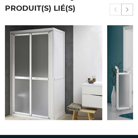
PRODUIT(S) LIÉ(S)
Afficher 
Affi
CABINE ACCESS - RECEVEUR
CABINE
BRADDAN