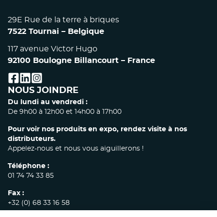
29E Rue de la terre à briques
7522 Tournai – Belgique
117 avenue Victor Hugo
92100 Boulogne Billancourt – France
facebook
linkedin
instagram
NOUS JOINDRE
Du lundi au vendredi :
De 9h00 à 12h00 et 14h00 à 17h00
Pour voir nos produits en expo, rendez visite à nos
distributeurs.
Appelez-nous et nous vous aiguillerons !
Téléphone :
01 74 74 33 85
Fax :
+32 (0) 68 33 16 58