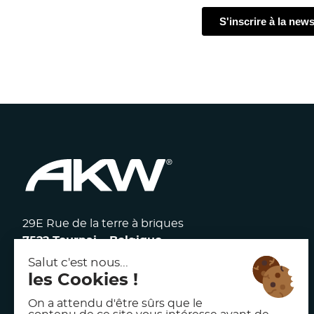
29E Rue de la terre à briques
7522 Tournai – Belgique
117 avenue Victor Hugo
92100 Boulogne Billancourt – France