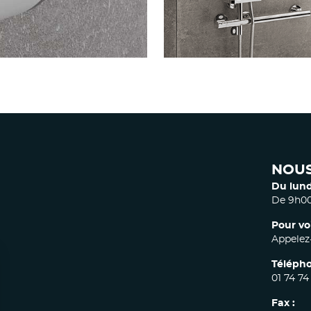
RRES ONYX II
ONYX COM
NOUS
Du lund
De 9h00
Pour vo
Appelez-
Télépho
01 74 74
Fax :