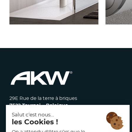
SIÈGE ONYX STANDARD
BA
29E Rue de la terre à briques
7522 Tournai – Belgique
117 avenue Victor Hugo
92100 Boulogne Billancourt – France