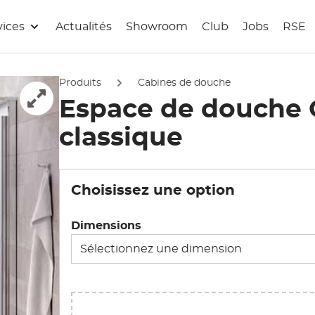
vices
Actualités
Showroom
Club
Jobs
RSE
Produits
Cabines de douche
Espace de douche 
Afficher l'image en pleine écran
classique
Choisissez une option
Dimensions