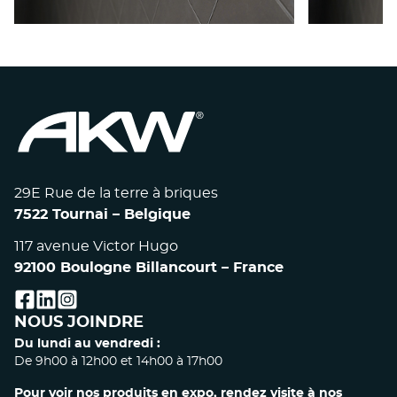
BARRES EPOXY
BA
29E Rue de la terre à briques
7522 Tournai – Belgique
117 avenue Victor Hugo
92100 Boulogne Billancourt – France
facebook
linkedin
instagram
NOUS JOINDRE
Du lundi au vendredi :
De 9h00 à 12h00 et 14h00 à 17h00
Pour voir nos produits en expo, rendez visite à nos