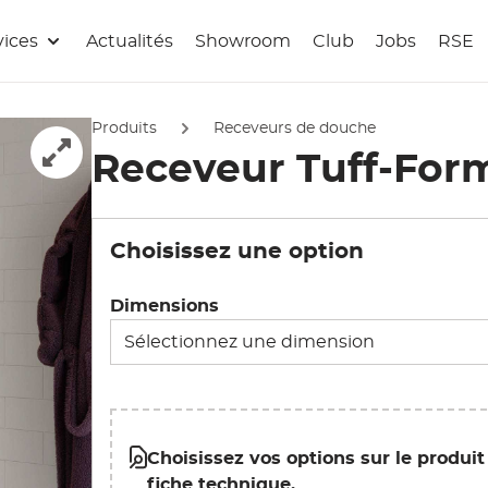
vices
Actualités
Showroom
Club
Jobs
RSE
Produits
Receveurs de douche
Receveur Tuff-For
Afficher l'image en pleine écran
Choisissez une option
Dimensions
Choisissez vos options sur le produit
fiche technique.