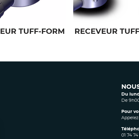
E GRAVITAIRE
BONDE GRAVI
 SOUPLE POUR
SOL CARRELÉ
EUR TUFF-FORM
RECEVEUR TUF
NOUS
Du lund
De 9h00
Pour vo
Appelez-
Télépho
01 74 74