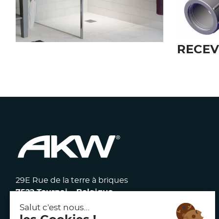
RECEVEUR TUFF-FORM
BOND
SOL
RECEV
29E Rue de la terre à briques
7522 Tournai – Belgique
117 avenue Victor Hugo