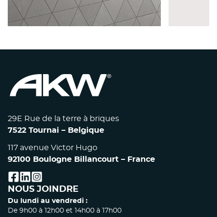
BARRE 
BARRES RUGAO - BLANC
A
29E Rue de la terre à briques
7522 Tournai – Belgique
117 avenue Victor Hugo
92100 Boulogne Billancourt – France
facebook
linkedin
instagram
NOUS JOINDRE
Du lundi au vendredi :
De 9h00 à 12h00 et 14h00 à 17h00