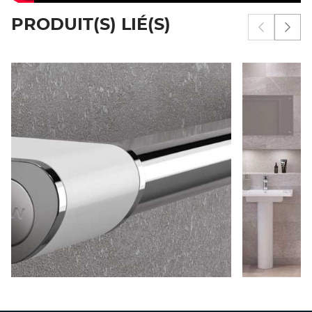
PRODUIT(S) LIÉ(S)
Afficher 
Affi
ESPACE
BARRES ONYX II
PO