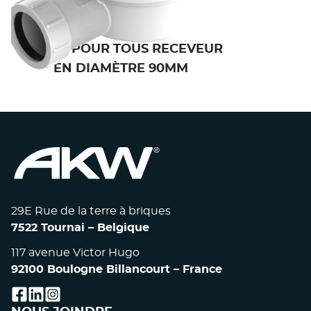
BONDE POUR TOUS RECEVEUR
EN DIAMÈTRE 90MM
29E Rue de la terre à briques
7522 Tournai – Belgique
117 avenue Victor Hugo
92100 Boulogne Billancourt – France
facebook
linkedin
instagram