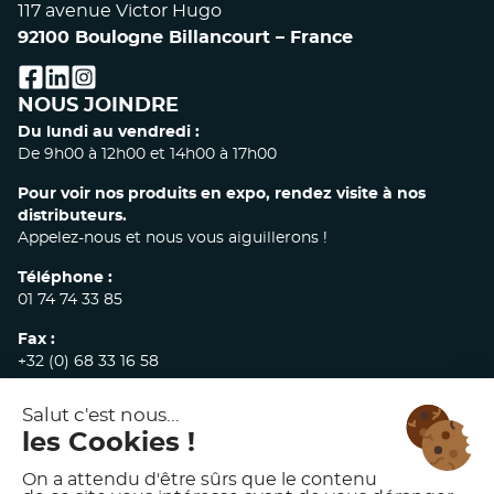
117 avenue Victor Hugo
92100 Boulogne Billancourt – France
facebook
linkedin
instagram
NOUS JOINDRE
Du lundi au vendredi :
De 9h00 à 12h00 et 14h00 à 17h00
Pour voir nos produits en expo, rendez visite à nos
distributeurs.
Appelez-nous et nous vous aiguillerons !
Téléphone :
01 74 74 33 85
Fax :
+32 (0) 68 33 16 58
E-mail :
commandes@akw-medicare.com