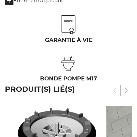
Entretien du produit
GARANTIE À VIE
BONDE POMPE M17
PRODUIT(S) LIÉ(S)
Afficher 
Affi