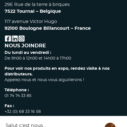
29E Rue de la terre à briques
7522 Tournai – Belgique
117 avenue Victor Hugo
92100 Boulogne Billancourt – France
facebook
linkedin
instagram
NOUS JOINDRE
Du lundi au vendredi :
De 9h00 à 12h00 et 14h00 à 17h00
Pour voir nos produits en expo, rendez visite à nos
distributeurs.
Appelez-nous et nous vous aiguillerons !
Téléphone :
01 74 74 33 85
Fax :
+32 (0) 68 33 16 58
E-mail :