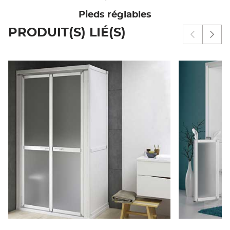
Pieds réglables
PRODUIT(S) LIÉ(S)
Afficher 
Affi
CABINE ACCESS - RECEVEUR
CABINE
BRADDAN