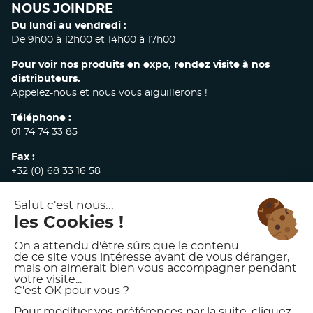
facebook
linkedin
instagram
NOUS JOINDRE
Du lundi au vendredi :
De 9h00 à 12h00 et 14h00 à 17h00
Pour voir nos produits en expo, rendez visite à nos
distributeurs.
Appelez-nous et nous vous aiguillerons !
Téléphone :
01 74 74 33 85
Fax :
+32 (0) 68 33 16 58
E-mail :
commandes@akw-medicare.com
© 2026 AKW INTERNATIONAL
MENTIONS LÉGALES
POLITIQUE DE CONFIDENTIALITÉ