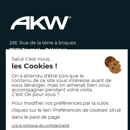
29E Rue de la terre à briques
7522 Tournai – Belgique
117 avenue Victor Hugo
92100 Boulogne Billancourt – France
facebook
linkedin
instagram