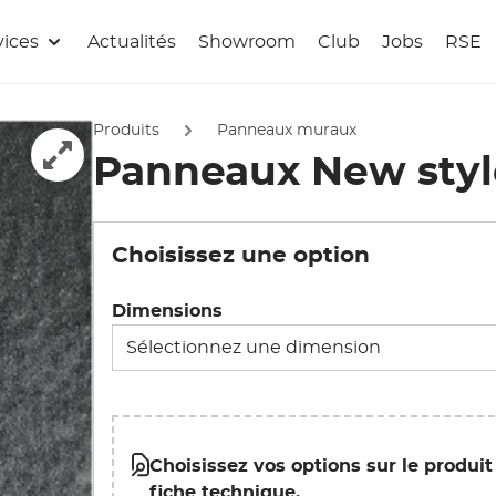
vices
Actualités
Showroom
Club
Jobs
RSE
Produits
Panneaux muraux
Panneaux New styl
Afficher l'image en pleine écran
Choisissez une option
Dimensions
Choisissez vos options sur le produit
fiche technique.