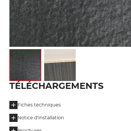
Afficher l'image
Afficher l'image
TÉLÉCHARGEMENTS
Fiches techniques
Notice d'installation
Brochures