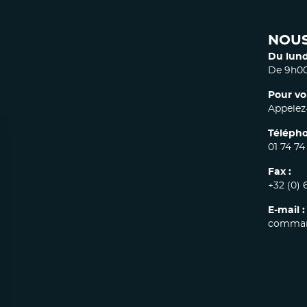
NOUS
Du lund
De 9h00
Pour vo
Appelez-
Télépho
01 74 74
Fax :
+32 (0) 
E-mail :
comman