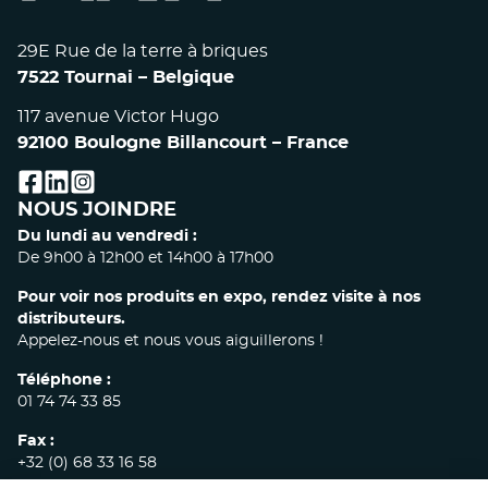
29E Rue de la terre à briques
7522 Tournai – Belgique
117 avenue Victor Hugo
92100 Boulogne Billancourt – France
facebook
linkedin
instagram
NOUS JOINDRE
Du lundi au vendredi :
De 9h00 à 12h00 et 14h00 à 17h00
Pour voir nos produits en expo, rendez visite à nos
distributeurs.
Appelez-nous et nous vous aiguillerons !
Téléphone :
01 74 74 33 85
Fax :
+32 (0) 68 33 16 58