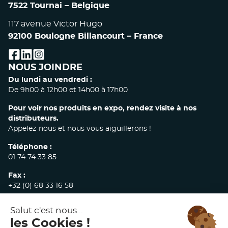
7522 Tournai – Belgique
117 avenue Victor Hugo
92100 Boulogne Billancourt – France
facebook
linkedin
instagram
NOUS JOINDRE
Du lundi au vendredi :
De 9h00 à 12h00 et 14h00 à 17h00
Pour voir nos produits en expo, rendez visite à nos
distributeurs.
Appelez-nous et nous vous aiguillerons !
Téléphone :
01 74 74 33 85
Fax :
+32 (0) 68 33 16 58
E-mail :
commandes@akw-medicare.com