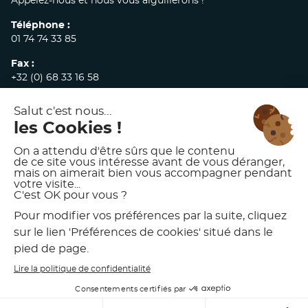
Appelez-nous et nous vous aiguillerons !
Téléphone :
01 74 74 33 85
Fax :
+32 (0) 68 33 16 58
E-mail :
commandes@akw-medicare.com
© 2026 AKW INTERNATIONAL
MENTIONS LÉGALES
POLITIQUE DE CONFIDENTIALITÉ
CONDITIONS GÉNÉRALES DE VENTE
CHARTE D’UTILISATION DES VISUELS AKW
PRÉFÉRENCES DE COOKIES
DÉVELOPPÉ PAR
MEDIAKOD