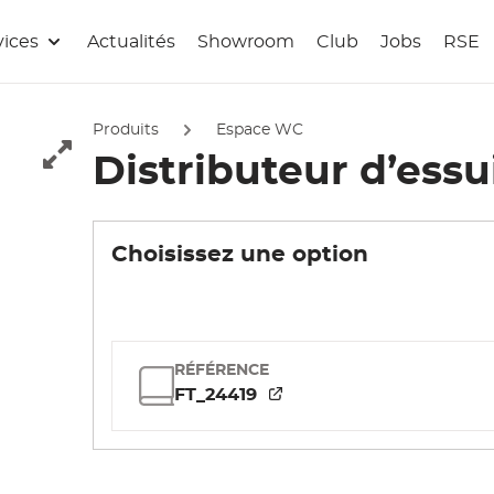
vices
Actualités
Showroom
Club
Jobs
RSE
Produits
Espace WC
Distributeur d’ess
Afficher l'image en pleine écran
Choisissez une option
RÉFÉRENCE
FT_24419