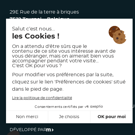
29E Rue de la terre à briques
7522 Tournai – Belgique
117 avenue Victor Hugo
92100 Boulogne Billancourt – France
facebook
linkedin
instagram
MENTIONS LÉGALES
POLITIQU
© 2026 AKW
INTERNATIONAL
PRÉFÉRENCES DE COOKIES
DÉVELOPPÉ PAR
MEDIAKOD