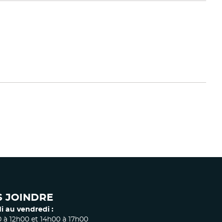
 JOINDRE
i au vendredi :
 à 12h00 et 14h00 à 17h00