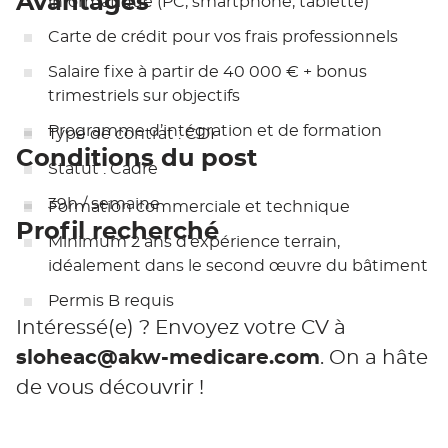
Avantages
informatique
(PC, smartphone, tablette)
Carte de crédit
pour vos frais professionnels
Salaire fixe à partir de
40 000 € + bonus
trimestriels sur objectifs
Programme d’intégration et de formation
Type de contrat : CDI
Conditions du post
Statut : Cadre
39h / semaine
Formation
commerciale et technique
Profil recherché
Minimum
2 ans d’expérience terrain
,
idéalement dans le
second œuvre du bâtiment
Permis B requis
Intéressé(e) ? Envoyez votre CV à
sloheac@akw-medicare.com
. On a hâte
de vous découvrir !