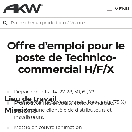
Passer au contenu principal
MENU
Rechercher
Rechercher
Offre d’emploi pour le
poste de Technico-
commercial H/F/X
Départements :
14, 27, 28,
50
, 61, 72
Lieu de travail
Déplacements professionnels :
fréquents (75 %
)
Promouvoir nos produits et notre marque
Missions
auprès d’une clientèle de distributeurs et
installateurs.
Mettre en œuvre l’animation