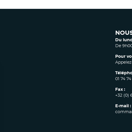
NOUS
Du lund
De 9h00
Pour vo
Appelez-
Télépho
01 74 74
Fax :
+32 (0) 
E-mail :
comman