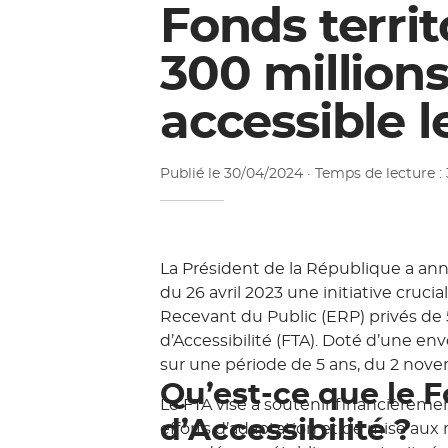
Fonds territo
300 million
accessible l
Publié le
30/04/2024
· Temps de lecture :
La Président de la République a an
du 26 avril 2023 une initiative cruci
Recevant du Public (ERP) privés de 5
d’Accessibilité (FTA). Doté d’une en
sur une période de 5 ans, du 2 nov
Qu’est-ce que le F
Le FTA vise à soutenir financièreme
d’Accessibilité ?
efforts d’adaptation et de mise aux 