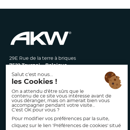
29E Rue de la terre à briques
7522 Tournai – Belgique
117 avenue Victor Hugo
92100 Boulogne Billancourt – France
facebook
linkedin
instagram