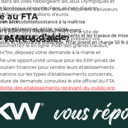
dans les villes hébergeant les Jeux Olympiques et
rdeaux, Marseille, Paris, et bien d’autres.
d’Accessibilité, les ERP doivent répondre à plusieurs
 inférieur à 50 millions d’euros.
ité au FTA
n accessibilitéAssistance à la maîtrise
 des ERP.
l des entreprises, entre autres.
ouvre différentes dépenses, notamment :
 à partir du 2 novembre 2023 sur le site de
enses engagées pour les équipements et les travaux de mise 
 et taux d’aide
votre dossier ?
(ASP). Pour des petits travaux, préparez vos
ostic et l’assistance d’ouvrage, l’État prend en charge 50 %
 soumettez-le en ligne. Pour des grands travaux,
824*04, déposez votre demande à la mairie et
 offre une opportunité unique pour les ERP privés de
outien financier pour rendre leurs établissements
rmations sur les types d’établissements concernés,
dure de demande, consultez le site officiel du FTA:
sibilite-des-etablissements-recevant-du-public-erp