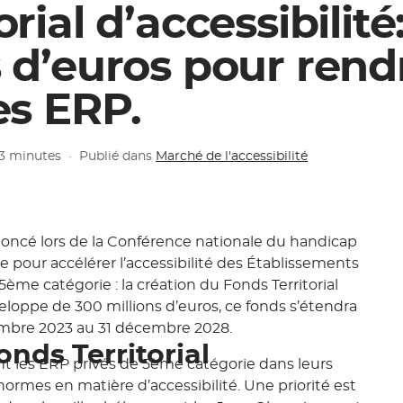
rial d’accessibilité
s d’euros pour rend
es ERP.
 3 minutes
·
Publié dans
Marché de l'accessibilité
noncé lors de la Conférence nationale du handicap
ale pour accélérer l’accessibilité des Établissements
ème catégorie : la création du Fonds Territorial
veloppe de 300 millions d’euros, ce fonds s’étendra
embre 2023 au 31 décembre 2028.
onds Territorial
nt les ERP privés de 5ème catégorie dans leurs
normes en matière d’accessibilité. Une priorité est