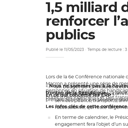
1,5 milliard
renforcer l’a
publics
Publié le
11/05/2023
· Temps de lecture : 
Lors de la 6e Conférence nationale
Macron a présenté une série de mes
«
Nous ne sommes pas à la hauteur
Un budget de 1,5 milliards d’eur
personnes en situation de handicap
fronton de la République
« , a lanc
en conformité des petits comme
En ce qui concerne les ERP :
publics, des logements et des trans
prenant acte d’un avis sévère rendu m
services publics, transports, afi
Les infos clés de cette conférenc
l’accessibilité, qui reste largem
En terme de calendrier
, le Prés
engagement fera l’objet d’un sui