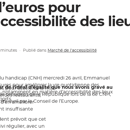
 d’euros pour
ccessibilité des lie
3 minutes
·
Publié dans
Marché de l'accessibilité
 du handicap (CNH) mercredi 26 avril, Emmanuel
ures pour améliorer la vie quotidienne des
 de l’idéal d’égalité que nous avons gravé au
os
pour accélérer la mise
, notamment en matière d’accessibilité des lieux
é le président de la République lors de la 6e CNH,
rces restaurants,
ports.
i-avril par le Conseil de l’Europe.
n d’en améliorer
e
ent insuffisante
ident prévoit que cet
vi régulier, avec un