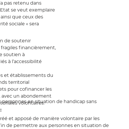
 n’a pas retenu dans
L’Etat se veut exemplaire
s ainsi que ceux des
rité sociale «
sera
in de soutenir
us fragiles financièrement,
 soutien à
és à l’accessibilité
es et établissements du
ds territorial
fets pour cofinancer les
té, avec un abondement
x personnes en situation de handicap sans
itoriales volontaires.
:
 créé et apposé de manière volontaire par les
afin de permettre aux personnes en situation de