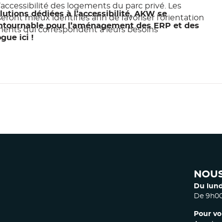
accessibilité des logements du parc privé. Les
utions dédiées à l’accessibilité, AKW se
ront mieux identifiés afin de favoriser l’orientation
ntournable pour l’aménagement des ERP et des
ents qui correspondent à leurs besoins
gue ici !
NOUS
Du lund
De 9h00
Pour vo