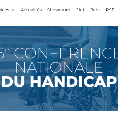
vices
Actualités
Showroom
Club
Jobs
RSE