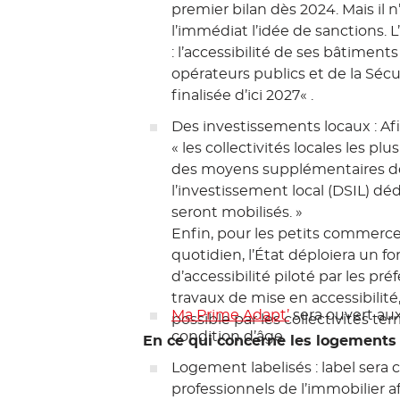
premier
bilan dès 2024
. Mais il
l’immédiat l’idée de sanctions. 
: l’accessibilité de ses bâtiment
opérateurs publics et de la Sécu
finalisée d’ici 2027
« .
Des investissements locaux
: Af
« les collectivités locales les pl
des moyens supplémentaires de
l’investissement local (DSIL) dédi
seront mobilisés. »
Enfin, pour les petits commerc
quotidien, l’État déploiera un fon
d’accessibilité piloté par les pré
travaux de mise en accessibili
Ma Prime Adapt’
sera ouvert au
possible par les collectivités terr
condition d’âge
En ce qui concerne les logements 
Logement labelisés
: label sera
professionnels de l’immobilier 