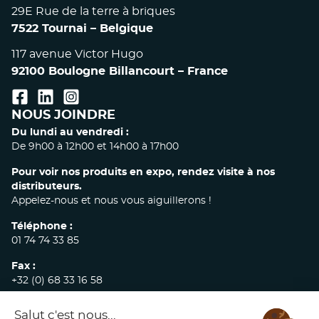
29E Rue de la terre à briques
7522 Tournai – Belgique
117 avenue Victor Hugo
92100 Boulogne Billancourt – France
facebook
linkedin
instagram
NOUS JOINDRE
Du lundi au vendredi :
De 9h00 à 12h00 et 14h00 à 17h00
Pour voir nos produits en expo, rendez visite à nos
distributeurs.
Appelez-nous et nous vous aiguillerons !
Téléphone :
01 74 74 33 85
Fax :
+32 (0) 68 33 16 58
E-mail :