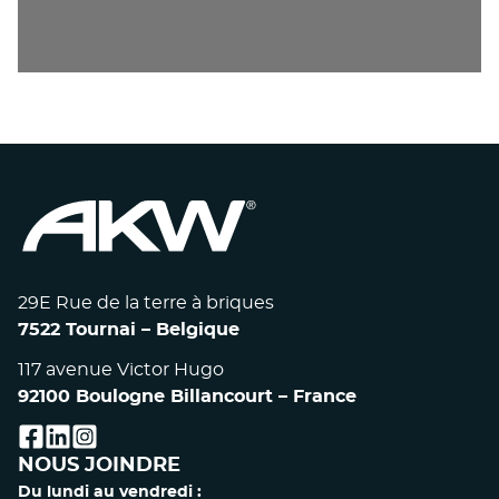
29E Rue de la terre à briques
7522 Tournai – Belgique
117 avenue Victor Hugo
92100 Boulogne Billancourt – France
facebook
linkedin
instagram
NOUS JOINDRE
Du lundi au vendredi :