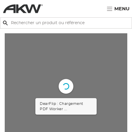
Passer au contenu principal
MENU
Rechercher
Rechercher
DearFlip : Chargement
PDF Worker ...